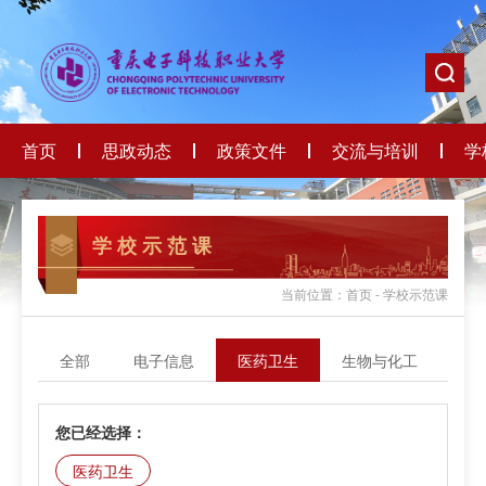
首页
思政动态
政策文件
交流与培训
学
学 校 示 范 课
当前位置：首页 - 学校示范课
全部
电子信息
医药卫生
生物与化工
轻
您已经选择：
医药卫生