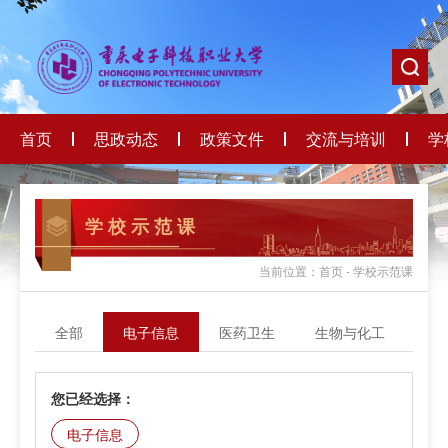
首页
思政动态
政策文件
交流与培训
学
学 校 示 范 课
当前位置：首页 - 学校示范课
全部
电子信息
医药卫生
生物与化工
轻
您已经选择：
电子信息