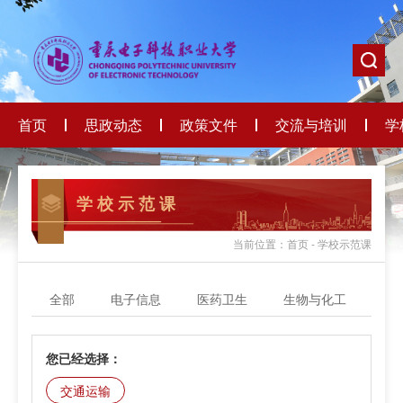
首页
思政动态
政策文件
交流与培训
学
学 校 示 范 课
当前位置：首页 - 学校示范课
全部
电子信息
医药卫生
生物与化工
轻
您已经选择：
交通运输