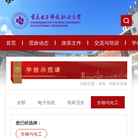
首页
思政动态
政策文件
交流与培训
学
学 校 示 范 课
当前位置：首页 - 学校示范课
全部
电子信息
医药卫生
生物与化工
轻
您已经选择：
生物与化工