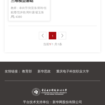
三维模型基础
教师：
牟向宇/刘宜东/郑玲/任
航璎/范伊然/周叶露/翟玉珠
4380
1
当前
1
/1 共1条
友情链接：
教育部
新华思政
重庆电子科技职业大学
平台技术支持单位：新华网股份有限公司