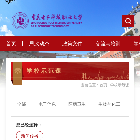
首页
思政动态
政策文件
交流与培训
学
学 校 示 范 课
当前位置：首页 - 学校示范课
全部
电子信息
医药卫生
生物与化工
轻
您已经选择：
新闻传播