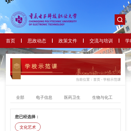
首页
思政动态
政策文件
交流与培训
学
学 校 示 范 课
当前位置：首页 - 学校示范课
全部
电子信息
医药卫生
生物与化工
轻
您已经选择：
文化艺术