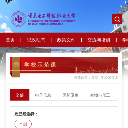
首页
思政动态
政策文件
交流与培训
学
学 校 示 范 课
当前位置：首页 - 学校示范课
全部
电子信息
医药卫生
生物与化工
轻
您已经选择：
全部