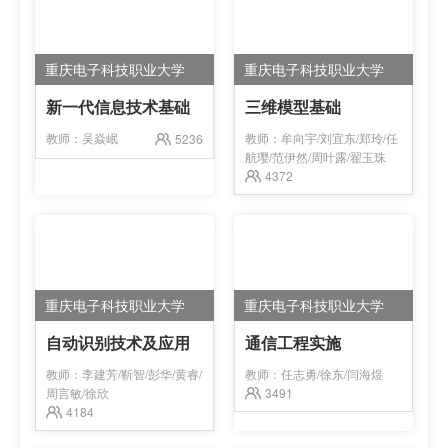
重庆电子科技职业大学
重庆电子科技职业大学
新一代信息技术基础
三维模型基础
教师：
吴焱岷
教师：
牟向宇/刘宜东/郑玲/任
5236
航璎/范伊然/周叶露/翟玉珠
4372
重庆电子科技职业大学
重庆电子科技职业大学
自动识别技术及应用
通信工程实施
教师：
李建芳/靳智/彭华/黄睿/
教师：
任志勇/徐东/闫海煜
周言敏/徐欣
3491
4184