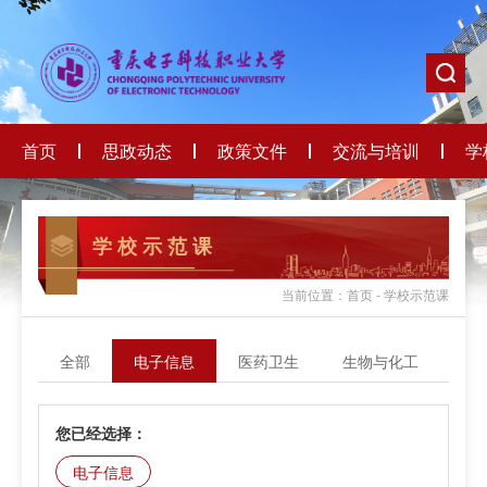
首页
思政动态
政策文件
交流与培训
学
学 校 示 范 课
当前位置：首页 - 学校示范课
全部
电子信息
医药卫生
生物与化工
轻
您已经选择：
电子信息