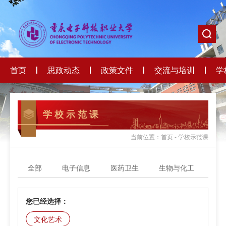
首页
思政动态
政策文件
交流与培训
学
学 校 示 范 课
当前位置：首页 - 学校示范课
全部
电子信息
医药卫生
生物与化工
轻
您已经选择：
文化艺术