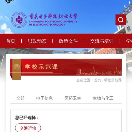
首页
思政动态
政策文件
交流与培训
学
学 校 示 范 课
当前位置：首页 - 学校示范课
全部
电子信息
医药卫生
生物与化工
轻
您已经选择：
交通运输